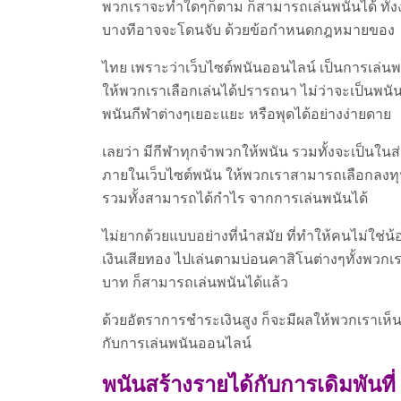
พวกเราจะทำใดๆก็ตาม ก็สามารถเล่นพนันได้ ทั้งงย
บางทีอาจจะโดนจับ ด้วยข้อกำหนดกฎหมายของ
ไทย เพราะว่าเว็บไซต์พนันออนไลน์ เป็นการเล่
ให้พวกเราเลือกเล่นได้ปรารถนา ไม่ว่าจะเป็นพนั
พนันกีฬาต่างๆเยอะแยะ หรือพุดได้อย่างง่ายดาย
เลยว่า มีกีฬาทุกจำพวกให้พนัน รวมทั้งจะเป็นใน
ภายในเว็บไซต์พนัน ให้พวกเราสามารถเลือกลงทุ
รวมทั้งสามารถได้กำไร จากการเล่นพนันได้
ไม่ยากด้วยแบบอย่างที่นำสมัย ที่ทำให้คนไม่ใช่น
เงินเสียทอง ไปเล่นตามบ่อนคาสิโนต่างๆทั้งพวกเราย
บาท ก็สามารถเล่นพนันได้แล้ว
ด้วยอัตราการชำระเงินสูง ก็จะมีผลให้พวกเราเห็น
กับการเล่นพนันออนไลน์
พนันสร้างรายได้กับการเดิมพันที่