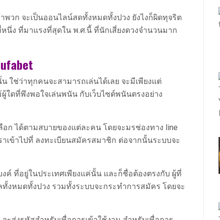
จำพวก จะเป็นออนไลน์สดทั้งหมดทั้งปวง ยังไงก็ผิดทุจริต
นึ่ง ที่มาแรงที่สุดใน พ.ศ.นี้ ที่นักเสี่ยงดวงจำนวนมาก
 ufabet
ั้น ใช่ว่าทุกคนจะสามารถเล่นได้เลย จะมีเพียงแต่
้ผู้ใดที่พึงพอใจเล่นพนัน กับเว็บไซต์พนันตรงอย่าง
ือก ได้ตามสบายของแต่ละคน โดยจะมรช่องทาง line
ราเข้าไปที่ ลงทะเบียนสมัครสมาชิก ต่อจากนั้นระบบจะ
 ที่อยู่ในประเทศเพียงแค่นั้น และก็ชื่อต้องตรงกับ ผู้ที่
ูลทั้งหมดทั้งปวง รวมทั้งระบบจะกระทำการสมัคร โดยจะ
จะส่งรหัสสำหรับเพื่อการเข้าใช้งาน สำหรับเพื่อการ