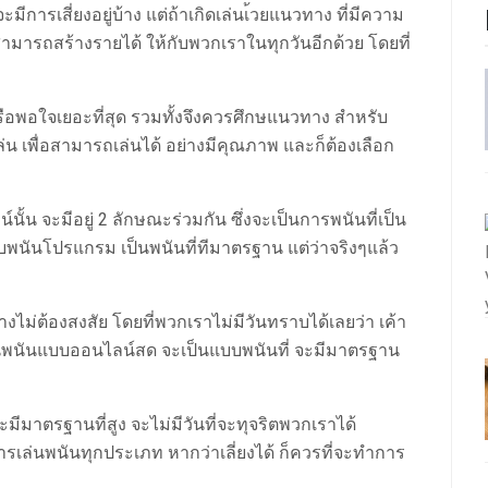
ะมีการเสี่ยงอยู่บ้าง แต่ถ้าเกิดเล่นเ้วยแนวทาง ที่มีความ
สามารถสร้างรายได้ ให้กับพวกเราในทุกวันอีกด้วย โดยที่
รือพอใจเยอะที่สุด รวมทั้งจึงควรศึกษแนวทาง สำหรับ
่น เพื่อสามารถเล่นได้ อย่างมีคุณภาพ และก็ต้องเลือก
้น จะมีอยู่ 2 ลักษณะร่วมกัน ซึ่งจะเป็นการพนันที่เป็น
นันโปรแกรม เป็นพนันที่ทีมาตรฐาน แต่ว่าจริงๆแล้ว
างไม่ต้องสงสัย โดยที่พวกเราไม่มีวันทราบได้เลยว่า เค้า
็นพนันแบบออนไลน์สด จะเป็นแบบพนันที่ จะมีมาตรฐาน
มีมาตรฐานที่สูง จะไม่มีวันที่จะทุจริตพวกเราได้
การเล่นพนันทุกประเภท หากว่าเลี่ยงได้ ก็ควรที่จะทำการ