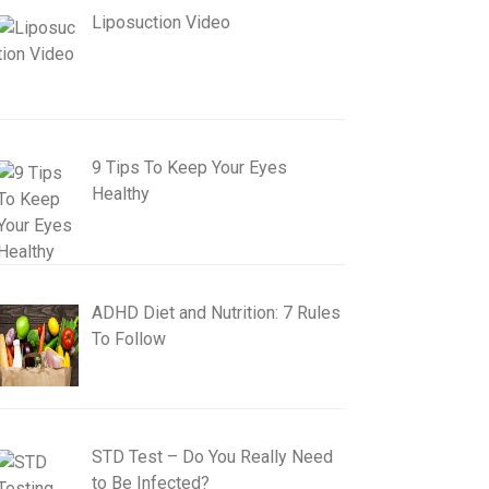
Liposuction Video
9 Tips To Keep Your Eyes
Healthy
ADHD Diet and Nutrition: 7 Rules
To Follow
STD Test – Do You Really Need
to Be Infected?