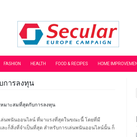
mpaign
FASHION
HEALTH
FOOD & RECIPES
HOME IMPROVEME
ับการลงทุน
ล่นพนันออนไลน์ ที่มาแรงที่สุดในขณะนี้ โดยที่มี
ะก็สิ่งที่จำเป็นที่สุด สำหรับการเล่นพนันออนไลน์นั้น ก็