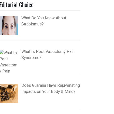
Editorial Choice
What Do You Know About
Strabismus?
What Is Post Vasectomy Pain
Syndrome?
Does Guarana Have Rejuvenating
Impacts on Your Body & Mind?